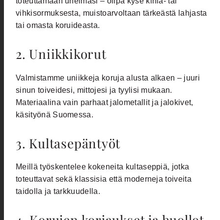
toteuttamaan unelmasi – olipa kyse kihla- tai
vihkisormuksesta, muistoarvoltaan tärkeästä lahjasta
tai omasta koruideasta.
2. Uniikkikorut
Valmistamme uniikkeja koruja alusta alkaen – juuri
sinun toiveidesi, mittojesi ja tyylisi mukaan.
Materiaalina vain parhaat jalometallit ja jalokivet,
käsityönä Suomessa.
3. Kultasepäntyöt
Meillä työskentelee kokeneita kultaseppiä, jotka
toteuttavat sekä klassisia että moderneja toiveita
taidolla ja tarkkuudella.
4. Korujen korjaukset ja huollot