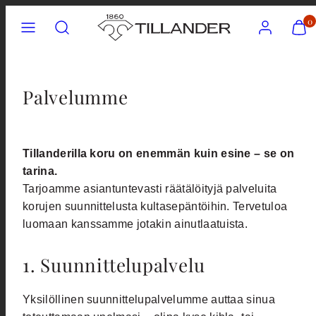
Skip
Menu
Search
Account
View
0
my
to
cart
content
(0)
Palvelumme
Tillanderilla koru on enemmän kuin esine – se on
tarina.
Tarjoamme asiantuntevasti räätälöityjä palveluita
korujen suunnittelusta kultasepäntöihin. Tervetuloa
luomaan kanssamme jotakin ainutlaatuista.
1. Suunnittelupalvelu
Yksilöllinen suunnittelupalvelumme auttaa sinua