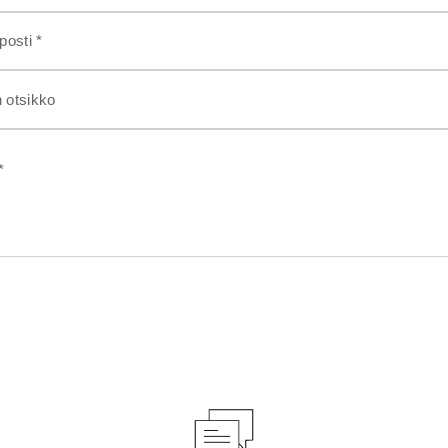
osti *
n otsikko
*