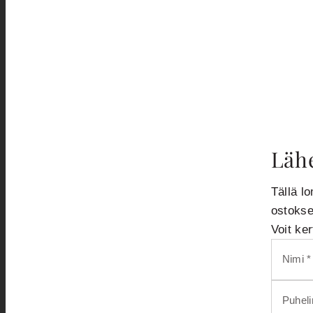
Lähe
Tällä lo
ostokse
Voit ke
Nimi *
Puhel