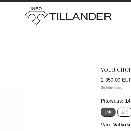
YOUR CHOI
Hinta
2 350,00 EU
Sisältäen verot.
Pitoisuus:
1
14K
18K
Väri:
Valkoku