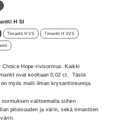
lta
alkokulta
antti H SI
Timantti H VS
Timantti H VVS
ntti
ur Choice Hope-rivisormus. Kaikki
mantit ovat kooltaan 0,02 ct. Tästä
on myös malli ilman krysanttireunoja.
ä sormuksen valitsemalla siihen
lan pitoisuuden ja värin, sekä timanttien
värin.