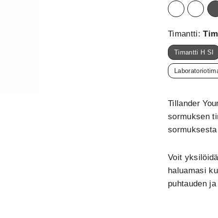
Keltakulta
Punaku
V
Timantti:
Tim
Timantti H SI
Laboratoriotima
Tillander Yo
sormuksen ti
sormuksesta 
Voit yksilöid
haluamasi kul
puhtauden ja 