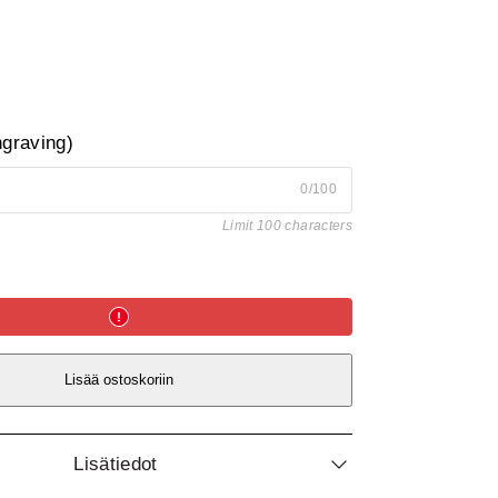
ngraving)
0/100
Limit 100 characters
Lisää ostoskoriin
Lisätiedot