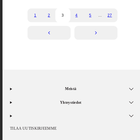
1
2
3
4
5
…
27
Meistä
Yhteystiedot
TILAA UUTISKIRJEEMME