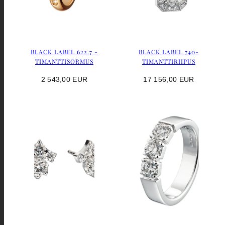
BLACK LABEL 622.7 -
BLACK LABEL 740-
TIMANTTISORMUS
TIMANTTIRIIPUS
Hinta
Hinta
2 543,00 EUR
17 156,00 EUR