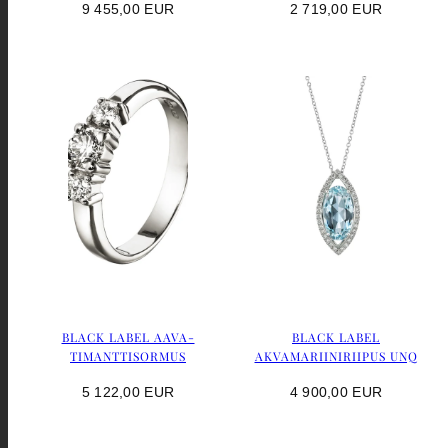
Hinta
Hinta
9 455,00 EUR
2 719,00 EUR
BLACK LABEL AAVA-
BLACK LABEL
TIMANTTISORMUS
AKVAMARIINIRIIPUS UNQ
Hinta
Hinta
5 122,00 EUR
4 900,00 EUR