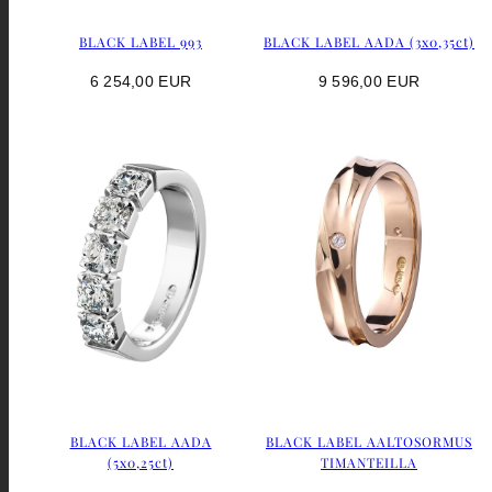
BLACK LABEL 993
BLACK LABEL AADA (3x0,35ct)
Hinta
Hinta
6 254,00 EUR
9 596,00 EUR
BLACK LABEL AADA
BLACK LABEL AALTOSORMUS
(5x0,25ct)
TIMANTEILLA