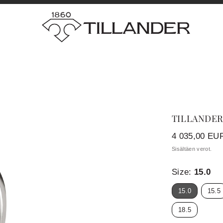
TILLANDER
Hinta
4 035,00 EU
Sisältäen verot.
Size:
15.0
15.0
15.5
18.5