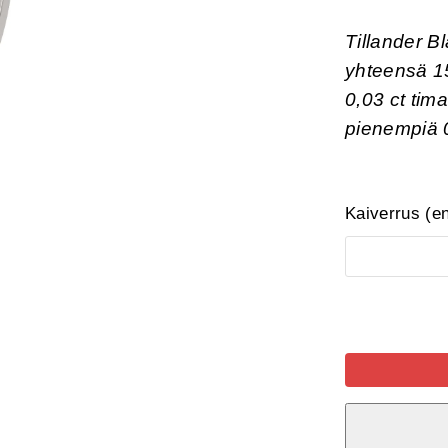
Tillander B
yhteensä 1
0,03 ct tim
pienempiä 0
Kaiverrus (e