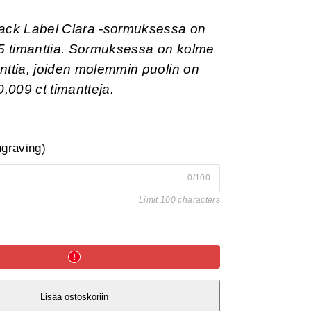
lack Label Clara -sormuksessa on
5 timanttia. Sormuksessa on kolme
anttia, joiden molemmin puolin on
,009 ct timantteja.
ngraving)
0/100
Limit 100 characters
Lisää ostoskoriin