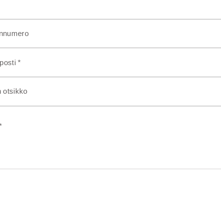
innumero
osti *
n otsikko
*