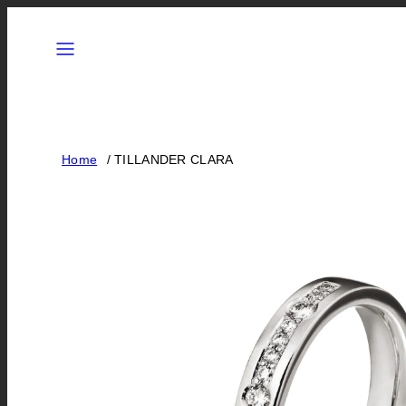
Siirry
Valikko
sisältöön
Home
TILLANDER CLARA