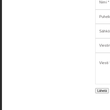
Nimi *
Puhel
Sähköp
Viesti
Viesti 
Lähetä