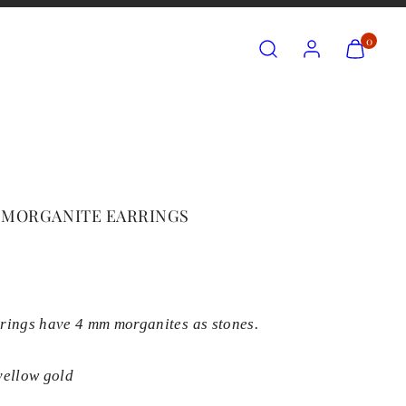
Search
Account
View
0
my
cart
(0)
 MORGANITE EARRINGS
rings have 4 mm morganites as stones.
yellow gold