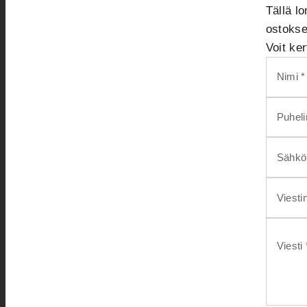
Tällä lo
ostokse
Voit ke
Nimi *
Puhel
Sähköp
Viesti
Viesti 