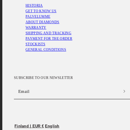
HISTORIA
GET TO KNOW US
PALVELUMME
ABOUT DIAMONDS
WARRANTY
SHIPPING AND TRACKING
PAYMENT FOR THE ORDER
STOCKISTS
GENERAL CONDITIONS
SUBSCRIBE TO OUR NEWSLETTER
Email
Facebook
Instagram
Finland | EUR €
English