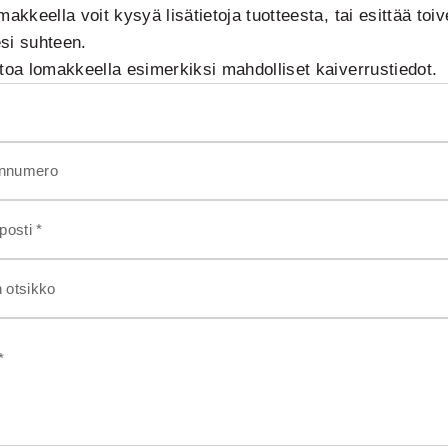
makkeella voit kysyä lisätietoja tuotteesta, tai esittää toiv
si suhteen.
rtoa lomakkeella esimerkiksi mahdolliset kaiverrustiedot.
innumero
osti *
n otsikko
*