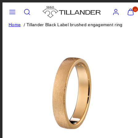
Skip
Menu
Search
Account
View
0
my
to
cart
content
Home
Tillander Black Label brushed engagement ring
(0)