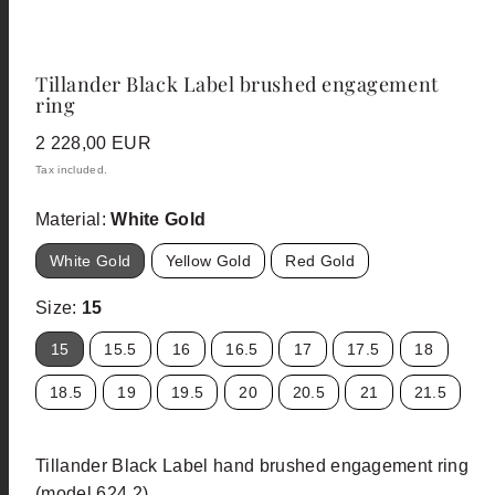
Tillander Black Label brushed engagement
ring
Regular
2 228,00 EUR
price
Tax included.
Material:
White Gold
White Gold
Yellow Gold
Red Gold
Size:
15
15
15.5
16
16.5
17
17.5
18
18.5
19
19.5
20
20.5
21
21.5
Tillander Black Label hand brushed engagement ring
(model 624.2).