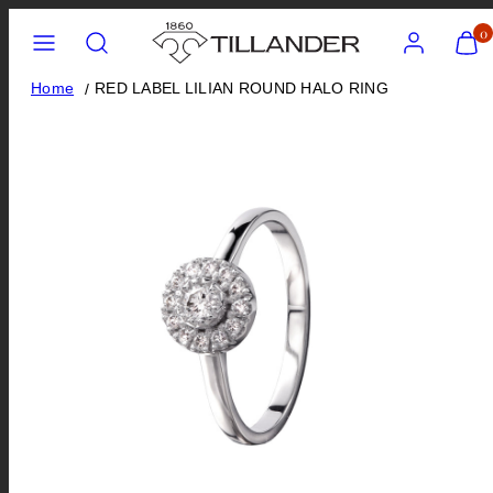
Skip
Menu
Search
Account
View
0
my
to
cart
content
Home
RED LABEL LILIAN ROUND HALO RING
(0)