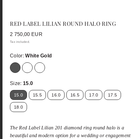
RED LABEL LILIAN ROUND HALO RING
Regular
2 750,00 EUR
price
Tax included.
Color:
White Gold
White
Yellow
Red
Gold
Gold
Gold
Size:
15.0
15.0
15.5
16.0
16.5
17.0
17.5
18.0
The Red Label Lilian 201 diamond ring round halo is a
beautiful and modern option for a wedding or engagement