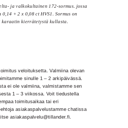
elta- ja valkokultainen 172-sormus. jossa
a 0,14 + 2 x 0,08 ct HVS1. Sormus on
 karaatin kierrätetystä kullasta.
toimitus veloituksetta. Valmiina olevan
imitamme sinulle 1 – 2 arkipäivässä.
sta ei ole valmiina, valmistamme sen
sesta 1 – 3 viikossa. Voit tiedustella
empaa toimitusaikaa tai eri
toehtoja asiakaspalvelustamme chatissa
itse asiakaspalvelu@tillander.fi.