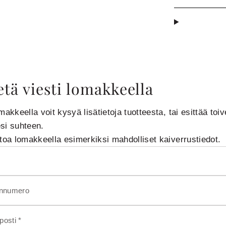
tä viesti lomakkeella
makkeella voit kysyä lisätietoja tuotteesta, tai esittää toiv
si suhteen.
rtoa lomakkeella esimerkiksi mahdolliset kaiverrustiedot.
innumero
osti *