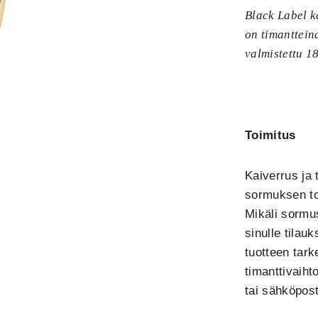
Black Label k
on timanttein
valmistettu 18
Toimitus
Kaiverrus ja 
sormuksen to
Mikäli sormu
sinulle tilauk
tuotteen tark
timanttivaih
tai sähköpost