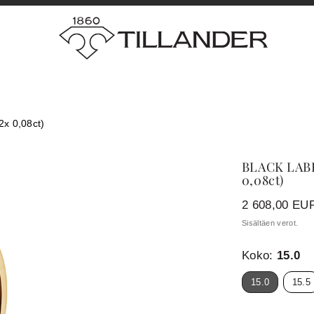
x 0,08ct)
BLACK LABE
0,08ct)
Hinta
2 608,00 EU
Sisältäen verot.
Koko:
15.0
15.0
15.5