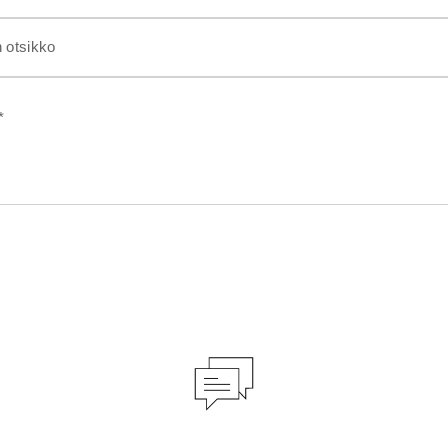
n otsikko
*