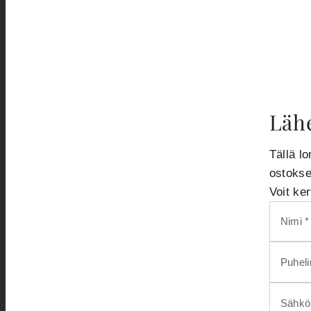
Lähe
Tällä lo
ostokse
Voit ke
Nimi *
Puhel
Sähköp