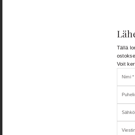
Lähe
Tällä lo
ostokse
Voit ke
Nimi *
Puhel
Sähköp
Viesti