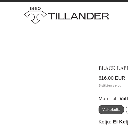
BLACK LABE
Hinta
616,00 EUR
Sisältäen verot.
Material:
Val
Valkokulta
Ketju:
Ei Ket