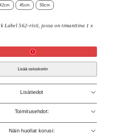
42cm
45cm
50cm
k Label 562-risti, jossa on timanttina 1 x
Lisää ostoskoriin
Lisätiedot
Toimitusehdot:
Näin huollat korusi: