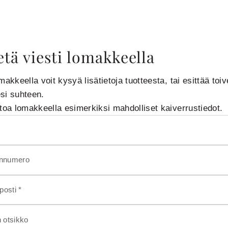
tä viesti lomakkeella
makkeella voit kysyä lisätietoja tuotteesta, tai esittää toiv
si suhteen.
rtoa lomakkeella esimerkiksi mahdolliset kaiverrustiedot.
innumero
osti *
n otsikko