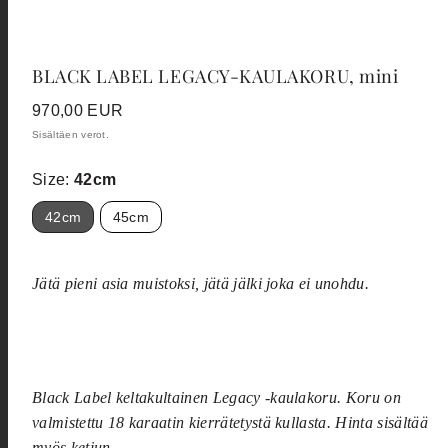
BLACK LABEL LEGACY-KAULAKORU, mini
Hinta
970,00 EUR
Sisältäen verot.
Size:
42cm
42cm
45cm
Jätä pieni asia muistoksi, j
ätä jälki joka ei unohdu.
Black Label keltakultainen Legacy -kaulakoru. Koru on
valmistettu 18 karaatin kierrätetystä kullasta. Hinta sisältää
myös ketjun.