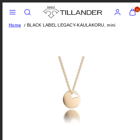
Siirry
Valikko
Hae
Tili
Näytä
0
ostos
sisältöön
(
Home
BLACK LABEL LEGACY-KAULAKORU, mini
0
)