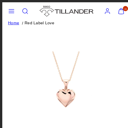
Siirry
Valikko
Hae
Tili
Näytä
0
ostos
sisältöön
(
Home
Red Label Love
0
)