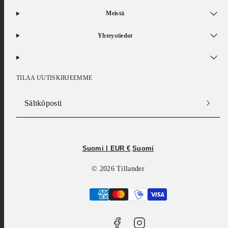
Meistä
Yhteystiedot
TILAA UUTISKIRJEEMME
Sähköposti
Facebook
Instagram
Suomi | EUR €
Suomi
© 2026 Tillander
Maksutavat