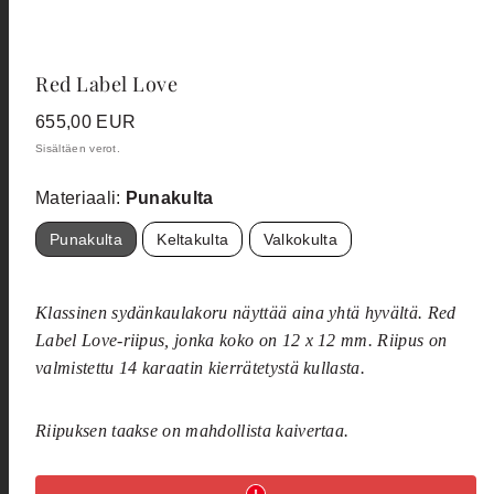
Red Label Love
Hinta
655,00 EUR
Sisältäen verot.
Materiaali:
Punakulta
Punakulta
Keltakulta
Valkokulta
Klassinen sydänkaulakoru näyttää aina yhtä hyvältä. Red
Label Love-riipus, jonka koko on 12 x 12 mm. Riipus on
valmistettu 14 karaatin kierrätetystä kullasta.
Riipuksen taakse on mahdollista kaivertaa.