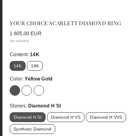
YOUR CHOICE SCARLETT DIAMOND RING
Regular
1 605,00 EUR
price
Tax included.
Content:
14K
14K
18K
Color:
Yellow Gold
Yellow
Red
White
Gold
Gold
Gold
Stones:
Diamond H SI
Diamond H SI
Diamond H VS
Diamond H VVS
Synthetic Diamond