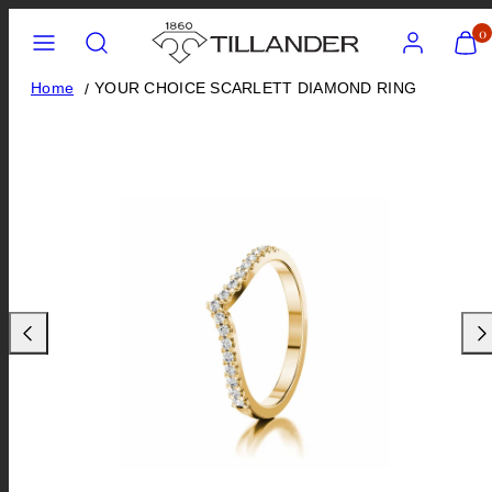
Skip
Menu
Search
Account
View
0
my
to
cart
content
Home
YOUR CHOICE SCARLETT DIAMOND RING
(0)
Previous
Nex