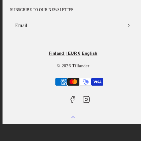
SUBSCRIBE TO OUR NEWSLETTER
Email
Facebook
Instagram
Finland | EUR €
English
© 2026 Tillander
Payment
methods
Back
to
top